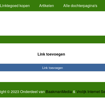
Linktegoed kopen
Artikelen
Alle dochterpagina's
Link toevoegen
Link toevoegen
ight © 2023 Onderdeel van
BaakmanMedia
&
Vrolijk Internet S