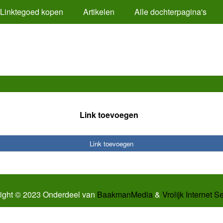
Linktegoed kopen
Artikelen
Alle dochterpagina's
Link toevoegen
Link toevoegen
ight © 2023 Onderdeel van
BaakmanMedia
&
Vrolijk Internet S